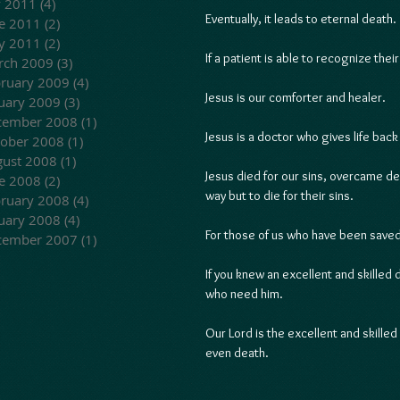
y 2011
(4)
4 posts
Eventually, it leads to eternal death.
e 2011
(2)
2 posts
y 2011
(2)
2 posts
If a patient is able to recognize thei
rch 2009
(3)
3 posts
ruary 2009
(4)
4 posts
Jesus is our comforter and healer.  
uary 2009
(3)
3 posts
cember 2008
(1)
1 post
Jesus is a doctor who gives life back
ober 2008
(1)
1 post
ust 2008
(1)
1 post
Jesus died for our sins, overcame de
e 2008
(2)
2 posts
way but to die for their sins.
ruary 2008
(4)
4 posts
uary 2008
(4)
4 posts
For those of us who have been saved
cember 2007
(1)
1 post
If you knew an excellent and skille
who need him.
Our Lord is the excellent and skilled
even death.