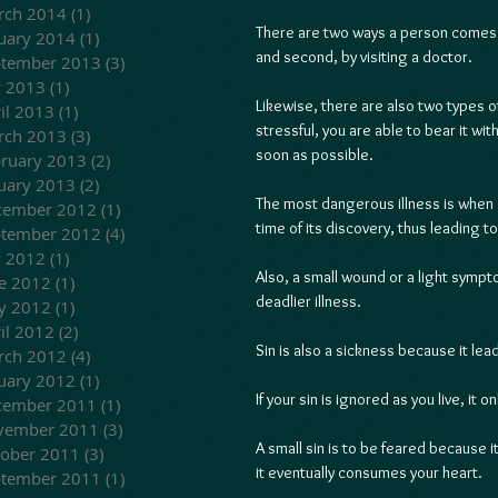
rch 2014
(1)
1 post
There are two ways a person comes to
uary 2014
(1)
1 post
and second, by visiting a doctor.
ptember 2013
(3)
3 posts
y 2013
(1)
1 post
Likewise, there are also two types o
il 2013
(1)
1 post
stressful, you are able to bear it w
rch 2013
(3)
3 posts
soon as possible.  
ruary 2013
(2)
2 posts
uary 2013
(2)
2 posts
The most dangerous illness is when 
cember 2012
(1)
1 post
time of its discovery, thus leading to
ptember 2012
(4)
4 posts
y 2012
(1)
1 post
Also, a small wound or a light sympto
e 2012
(1)
1 post
deadlier illness.
y 2012
(1)
1 post
il 2012
(2)
2 posts
Sin is also a sickness because it lea
rch 2012
(4)
4 posts
uary 2012
(1)
1 post
If your sin is ignored as you live, it o
cember 2011
(1)
1 post
vember 2011
(3)
3 posts
A small sin is to be feared because 
ober 2011
(3)
3 posts
it eventually consumes your heart.  
ptember 2011
(1)
1 post