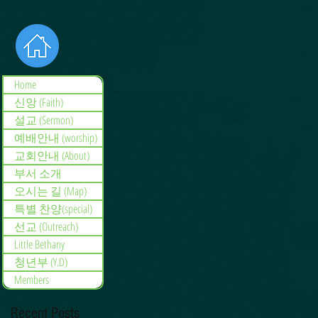
Home
신앙 (Faith)
설교 (Sermon)
예배안내 (worship)
교회안내 (About)
부서 소개
오시는 길 (Map)
특별 찬양(special)
선교 (Outreach)
Little Bethany
청년부 (Y.D)
Members
Recent Posts