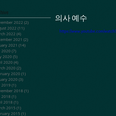
chive
의사 예수
vember 2022
(2)
2 posts
ust 2022
(11)
11 posts
https://www.youtube.com/watch
rch 2022
(4)
4 posts
cember 2021
(2)
2 posts
uary 2021
(14)
14 posts
y 2020
(7)
7 posts
y 2020
(5)
5 posts
il 2020
(4)
4 posts
rch 2020
(2)
2 posts
ruary 2020
(1)
1 post
uary 2020
(3)
3 posts
y 2019
(1)
1 post
vember 2018
(1)
1 post
y 2018
(1)
1 post
il 2018
(1)
1 post
rch 2015
(1)
1 post
ruary 2015
(1)
1 post