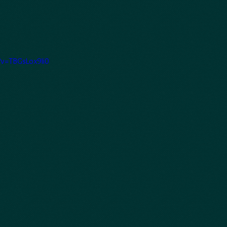
?v=TBGsLox9Ii0