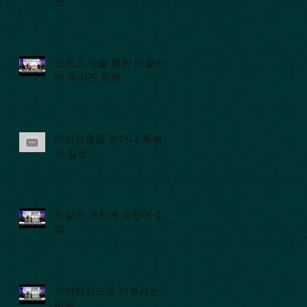
난
모르고 악을 행한 바울에
게 주어진 은혜
어리석음을 벗어나 축복
의 길로
진실이 거짓에 뒤집어 질
때
기억하심으로 이루시는
반전