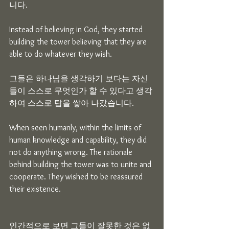
니다.
Instead of believing in God, they started 
building the tower believing that they are 
able to do whatever they wish.
그들은 하나님을 생각하기 보다는 자신
들이 스스로 무엇인가 할 수 있다고 생각 
하여 스스로 탑을 쌓아 나갔습니다.
When seen humanly, within the limits of 
human knowledge and capability, they did 
not do anything wrong. The rationale 
behind building the tower was to unite and 
cooperate. They wished to be reassured 
their existence.
인간적으로 보면 그들이 잘못한 것은 없