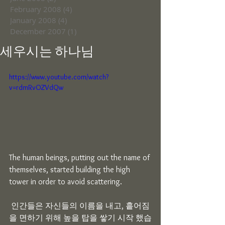
February 2008
(4)
4 posts
January 2008
(4)
4 posts
December 2007
(1)
1 post
세우시는 하나님
https://www.youtube.com/watch?
v=rdmRvOZVdQw
The human beings, putting out the name of 
themselves, started building the high 
tower in order to avoid scattering.
 인간들은 자신들의 이름을 내고, 흩어짐
을 면하기 위해 높을 탑을 쌓기 시작 했습