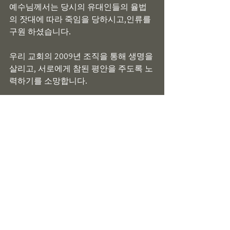
예수님께서는 당시의 유대인들의 율법
의 잣대에 따라 죽임을 당하시고,인류를 
구원 하셨습니다.
우리 교회의 2009년 조직을 통해 생명을 
살리고, 서로에게 참된 평안을 주도록 노
력하기를 소망합니다.
Now it has become necessary for our 
church to be structured and organized.
However there exist a lot of obstacles and 
problems to overcome.
Establishing a structured group also means 
that some will be judged and punished by 
the rules of the organization more often. 
And assigning a post seems to promote 
hierarchal environment among all members 