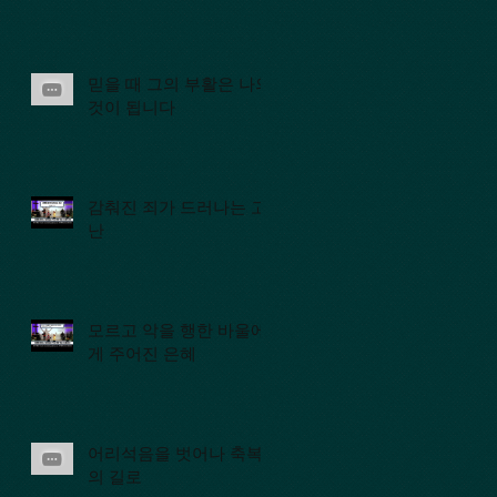
믿을 때 그의 부활은 나의
것이 됩니다
감춰진 죄가 드러나는 고
난
모르고 악을 행한 바울에
게 주어진 은혜
어리석음을 벗어나 축복
의 길로