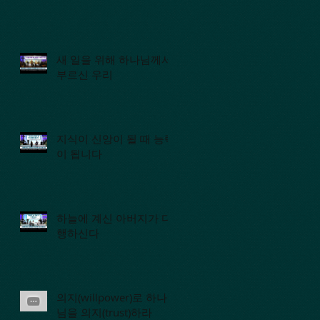
새 일을 위해 하나님께서
부르신 우리
지식이 신앙이 될 때 능력
이 됩니다
하늘에 계신 아버지가 다
행하신다
의지(willpower)로 하나
님을 의지(trust)하라