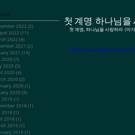
chive
첫 계명, 하나님을
vember 2022
(2)
2 posts
첫 계명, 하나님을 사랑하라  (마가복음
ust 2022
(11)
11 posts
rch 2022
(4)
4 posts
cember 2021
(2)
2 posts
https://www.youtube.com/watc
uary 2021
(14)
14 posts
y 2020
(7)
7 posts
y 2020
(5)
5 posts
il 2020
(4)
4 posts
rch 2020
(2)
2 posts
ruary 2020
(1)
1 post
uary 2020
(3)
3 posts
y 2019
(1)
1 post
vember 2018
(1)
1 post
y 2018
(1)
1 post
il 2018
(1)
1 post
rch 2015
(1)
1 post
ruary 2015
(1)
1 post