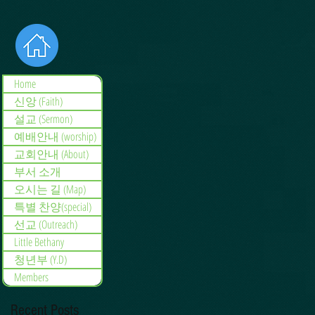
Home
신앙 (Faith)
설교 (Sermon)
예배안내 (worship)
교회안내 (About)
부서 소개
오시는 길 (Map)
특별 찬양(special)
선교 (Outreach)
Little Bethany
청년부 (Y.D)
Members
Recent Posts